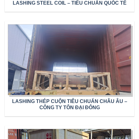
LASHING STEEL COIL – TIÊU CHUẨN QUỐC TẾ
LASHING THÉP CUỘN TIÊU CHUẨN CHÂU ÂU –
CÔNG TY TÔN ĐẠI ĐÔNG