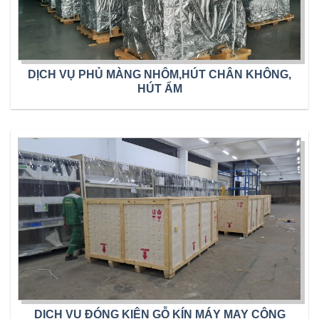
DỊCH VỤ PHỦ MÀNG NHÔM,HÚT CHÂN KHÔNG,
HÚT ẨM
DỊCH VỤ ĐÓNG KIỆN GỖ KÍN MÁY MAY CÔNG