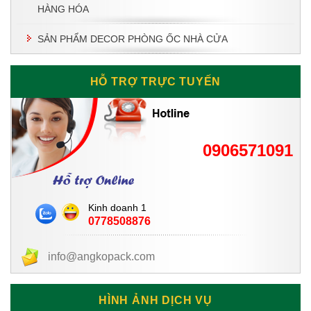
HÀNG HÓA
SẢN PHẨM DECOR PHÒNG ỐC NHÀ CỬA
HỖ TRỢ TRỰC TUYẾN
0906571091
Kinh doanh 1
0778508876
info@angkopack.com
HÌNH ẢNH DỊCH VỤ