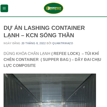
Chuyển
đến
nội
dung
DỰ ÁN LASHING CONTAINER
LẠNH – KCN SÓNG THẦN
NGÀY ĐĂNG
20 THÁNG 8, 2022
BỞI
QUANTRIHAZO
DÙNG KHÓA CHÂN LẠNH
( REFEE LOCK) – TÚI KHÍ
CHÈN CONTAINER ( SUPPER BAG ) – DÂY ĐAI CHỊU
LỰC COMPOSITE