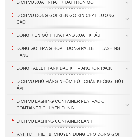
DỊCH VỤ XUẤT NHẬP KHẨU TRỌN GÓI
DỊCH VỤ ĐÓNG GÓI KIỆN GỖ KÍN CHẤT LƯỢNG
CAO
ĐÓNG KIỆN GỖ THƯA HÀNG XUẤT KHẨU
ĐÓNG GÓI HÀNG HÓA – ĐÓNG PALLET – LASHING
HÀNG
ĐÓNG PALLET TANK DẦU KHÍ – ANGKOR PACK
DỊCH VỤ PHỦ MÀNG NHÔM,HÚT CHÂN KHÔNG, HÚT
ẨM
DỊCH VỤ LASHING CONTAINER FLATRACK,
CONTAINER CHUYÊN DỤNG
DỊCH VỤ LASHING CONTAINER LẠNH
VẬT TƯ, THIẾT BỊ CHUYÊN DỤNG CHO ĐÓNG GÓI