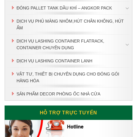
ĐÓNG PALLET TANK DẦU KHÍ – ANGKOR PACK
DỊCH VỤ PHỦ MÀNG NHÔM,HÚT CHÂN KHÔNG, HÚT
ẨM
DỊCH VỤ LASHING CONTAINER FLATRACK,
CONTAINER CHUYÊN DỤNG
DỊCH VỤ LASHING CONTAINER LẠNH
VẬT TƯ, THIẾT BỊ CHUYÊN DỤNG CHO ĐÓNG GÓI
HÀNG HÓA
SẢN PHẨM DECOR PHÒNG ỐC NHÀ CỬA
HỖ TRỢ TRỰC TUYẾN