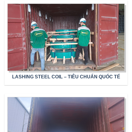
LASHING STEEL COIL – TIÊU CHUẨN QUỐC TẾ