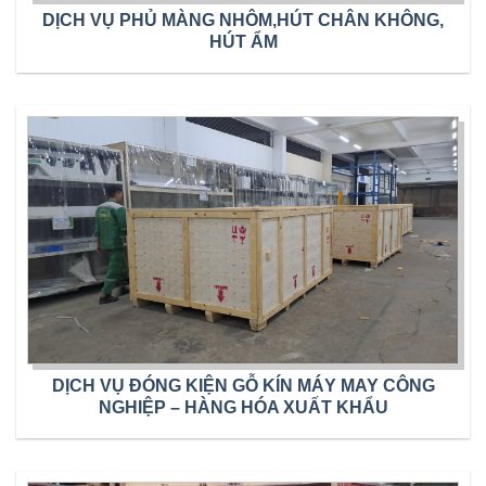
DỊCH VỤ PHỦ MÀNG NHÔM,HÚT CHÂN KHÔNG,
HÚT ẨM
DỊCH VỤ ĐÓNG KIỆN GỖ KÍN MÁY MAY CÔNG
NGHIỆP – HÀNG HÓA XUẤT KHẨU