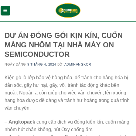
Chuyển
đến
nội
dung
DƯ ÁN ĐÓNG GÓI KỊN KÍN, CUỐN
MÀNG NHÔM TẠI NHÀ MÁY ON
SEMICONDUCTOR
NGÀY ĐĂNG
9 THÁNG 4, 2024
BỞI
ADMINANGKOR
Kiện gỗ là lớp bảo vệ hàng hóa, để tránh cho hàng hóa bị
dằn sốc, gây hư hại, gãy, vỡ, tránh tác động khác bên
ngoài. Ngoài ra còn giúp cho việc vận chuyển, lên xuống
hang hóa được dẽ dàng và tránh hư hoảng trong quá trình
vận chuyển.
–
Angkopack
cung cấp dịch vụ đóng kiện kín, cuốn màng
nhôm hút chân không, hút Oxy chống ẩm.