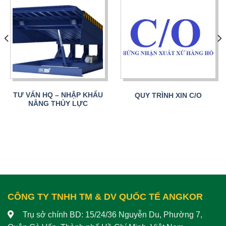
TƯ VẤN HQ – NHẬP KHẨU
QUY TRÌNH XIN C/O
NÂNG THỦY LỰC
CÔNG TY TNHH TM & DV QUỐC TẾ ANGKOR
Trụ sở chính BD: 15/24/36 Nguyễn Du, Phường 7,