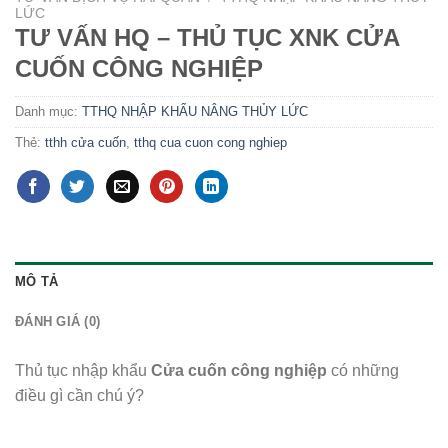
LỨC
TƯ VẤN HQ – THỦ TỤC XNK CỬA
CUỐN CÔNG NGHIỆP
Danh mục:
TTHQ NHẬP KHẨU NÂNG THỦY LỨC
Thẻ:
tthh cửa cuốn
,
tthq cua cuon cong nghiep
MÔ TẢ
ĐÁNH GIÁ (0)
Thủ tục nhập khẩu
Cửa cuốn công nghiệp
có những
điều gì cần chú ý?