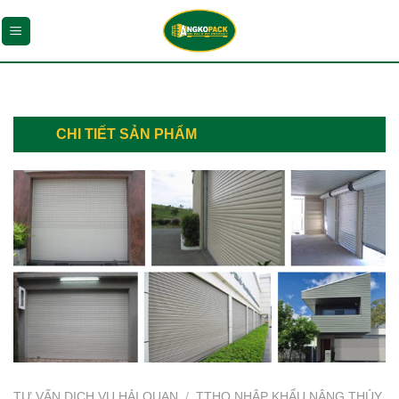
Chuyển
đến
nội
dung
CHI TIẾT SẢN PHẨM
TƯ VẤN DỊCH VỤ HẢI QUAN
/
TTHQ NHẬP KHẨU NÂNG THỦY