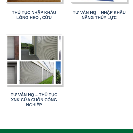
THỦ TỤC NHẬP KHẨU
TƯ VẤN HQ – NHẬP KHẨU
LÔNG HEO , CỪU
NÂNG THỦY LỰC
TƯ VẤN HQ – THỦ TỤC
XNK CỬA CUỐN CÔNG
NGHIỆP