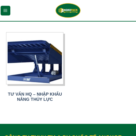
Chuyển
đến
nội
dung
TƯ VẤN HQ – NHẬP KHẨU
NÂNG THỦY LỰC